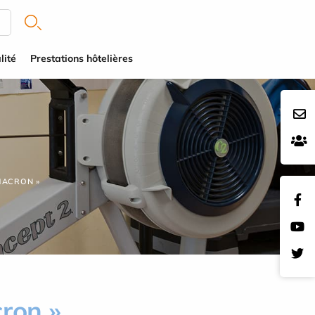
lité
Prestations hôtelières
MACRON »
ron »