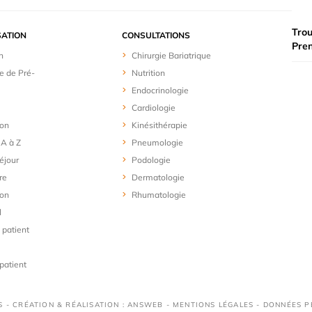
Trou
SATION
CONSULTATIONS
Pre
n
Chirurgie Bariatrique
e de Pré-
Nutrition
Endocrinologie
Cardiologie
ion
Kinésithérapie
 A à Z
Pneumologie
éjour
Podologie
re
Dermatologie
ion
Rhumatologie
l
 patient
patient
S - CRÉATION & RÉALISATION : ANSWEB -
MENTIONS LÉGALES
-
DONNÉES P