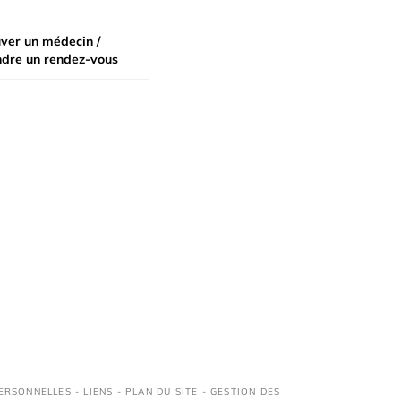
ver un médecin /
ndre un rendez-vous
ERSONNELLES
-
LIENS
-
PLAN DU SITE
-
GESTION DES