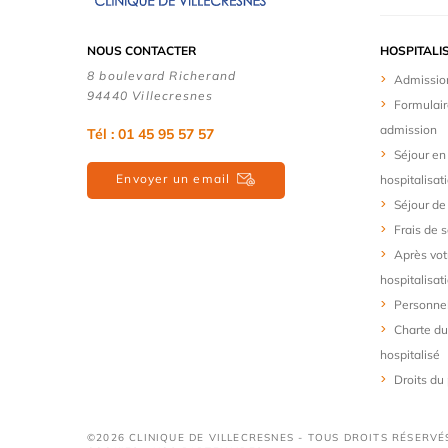
NOUS CONTACTER
HOSPITALI
8 boulevard Richerand
Admissio
94440 Villecresnes
Formulair
admission
Tél : 01 45 95 57 57
Séjour en
Envoyer un email
hospitalisat
Séjour de
Frais de s
Après vot
hospitalisat
Personne
Charte du
hospitalisé
Droits du 
©2026 CLINIQUE DE VILLECRESNES - TOUS DROITS RÉSERVÉ