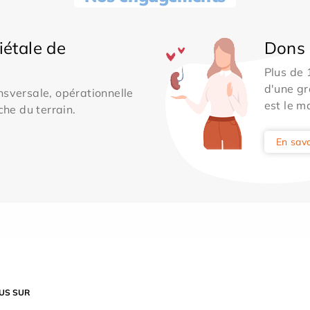
iétale de
Dons 
Plus de
d'une gr
sversale, opérationnelle
est le m
che du terrain.
En savo
US SUR