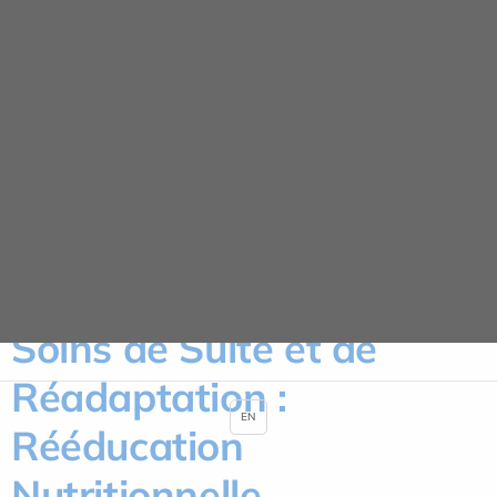
Panneau de gestion des cookies
La clinique de Villecresnes
ACCUEIL
LA CLINIQUE DE VILLECRESNES
SOINS DE SUITE ET DE RÉADAPTATION : RÉÉDUCATION NUTRITIONNELLE
Soins de Suite et de
Réadaptation :
EN
Rééducation
Nutritionnelle