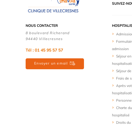
SUIVEZ-NO
NOUS CONTACTER
HOSPITALI
8 boulevard Richerand
Admissio
94440 Villecresnes
Formulair
admission
Tél : 01 45 95 57 57
Séjour en
Envoyer un email
hospitalisat
Séjour de
Frais de s
Après vot
hospitalisat
Personne
Charte du
hospitalisé
Droits du 