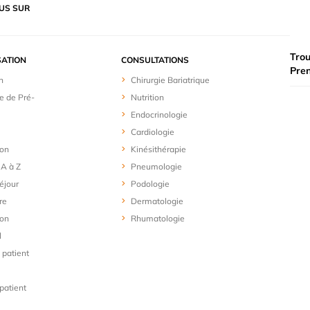
US SUR
Trou
SATION
CONSULTATIONS
Pre
n
Chirurgie Bariatrique
e de Pré-
Nutrition
Endocrinologie
Cardiologie
ion
Kinésithérapie
 A à Z
Pneumologie
éjour
Podologie
re
Dermatologie
ion
Rhumatologie
l
 patient
patient