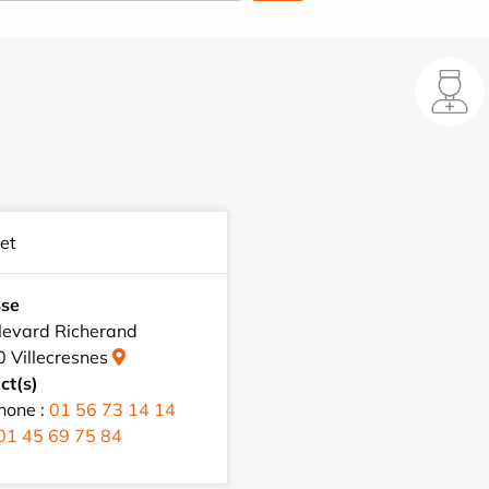
et
sse
levard Richerand
 Villecresnes
ct(s)
hone :
01 56 73 14 14
01 45 69 75 84