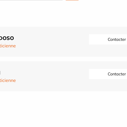
RDOSO
Contacter
ticienne
N
Contacter
ticienne