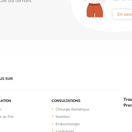
che du terrain.
En savo
US SUR
Trou
SATION
CONSULTATIONS
Pre
n
Chirurgie Bariatrique
e de Pré-
Nutrition
Endocrinologie
Cardiologie