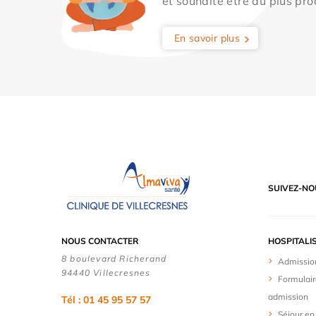
et souhaite être au plus pro
En savoir plus
SUIVEZ-NO
NOUS CONTACTER
HOSPITALI
8 boulevard Richerand
Admissio
94440 Villecresnes
Formulair
admission
Tél : 01 45 95 57 57
Séjour en