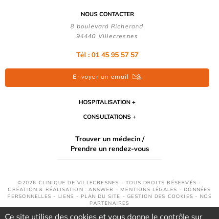
NOUS CONTACTER
8 boulevard Richerand
94440 Villecresnes
Tél : 01 45 95 57 57
Envoyer un email
HOSPITALISATION
CONSULTATIONS
Trouver un médecin /
Prendre un rendez-vous
©2026 CLINIQUE DE VILLECRESNES - TOUS DROITS RÉSERVÉS -
CRÉATION & RÉALISATION : ANSWEB -
MENTIONS LÉGALES
-
DONNÉES
PERSONNELLES
-
LIENS
-
PLAN DU SITE
-
GESTION DES COOKIES
-
NOS
PARTENAIRES
Ce site utilise des cookies et vous donne le contrôle sur