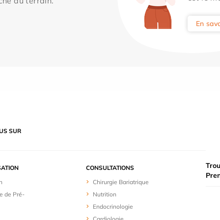
che du terrain.
En savo
US SUR
Trou
SATION
CONSULTATIONS
Pre
n
Chirurgie Bariatrique
e de Pré-
Nutrition
Endocrinologie
Cardiologie