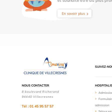
et souhaite être au plus pro
En savoir plus
SUIVEZ-NO
NOUS CONTACTER
HOSPITALI
8 boulevard Richerand
Admissio
94440 Villecresnes
Formulair
admission
Tél : 01 45 95 57 57
Séjour en