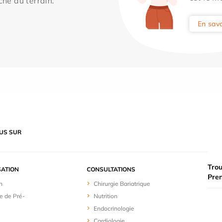
che du terrain.
En savo
US SUR
Trou
SATION
CONSULTATIONS
Pre
n
Chirurgie Bariatrique
e de Pré-
Nutrition
Endocrinologie
Cardiologie