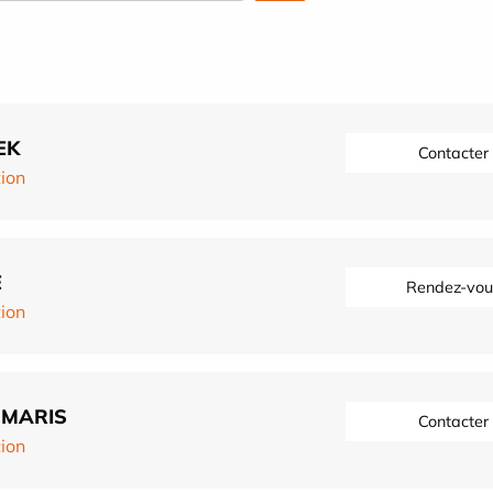
EK
Contacter
tion
E
Rendez-vou
tion
-MARIS
Contacter
tion