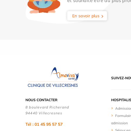
et souhaite être au plus pro
En savoir plus
SUIVEZ-NO
NOUS CONTACTER
HOSPITALI
8 boulevard Richerand
Admissio
94440 Villecresnes
Formulair
admission
Tél : 01 45 95 57 57
Séjour en